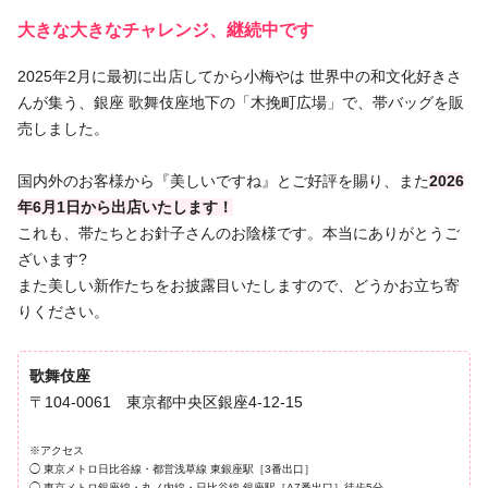
大きな大きなチャレンジ、継続中です
2025年2月に最初に出店してから小梅やは 世界中の和文化好きさ
んが集う、銀座 歌舞伎座地下の「木挽町広場」で、帯バッグを販
売しました。
国内外のお客様から『美しいですね』とご好評を賜り、また
2026
年6月1日から出店いたします！
これも、帯たちとお針子さんのお陰様です。本当にありがとうご
ざいます?
また美しい新作たちをお披露目いたしますので、どうかお立ち寄
りください。
歌舞伎座
〒104-0061 東京都中央区銀座4-12-15
※アクセス
◯ 東京メトロ日比谷線・都営浅草線 東銀座駅［3番出口］
◯ 東京メトロ銀座線・丸ノ内線・日比谷線 銀座駅［A7番出口］徒歩5分