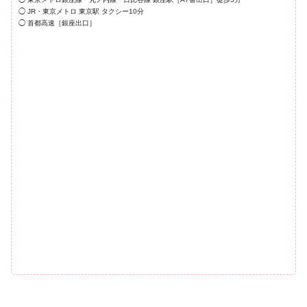
◯ JR・東京メトロ 東京駅 タクシー10分
◯ 首都高速［銀座出口］